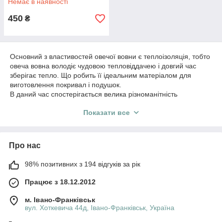
Немає в наявності
450
₴
Основний з властивостей овечої вовни є теплоізоляція, тобто
овеча вовна володіє чудовою тепловіддачею і довгий час
зберігає тепло. Що робить її ідеальним матеріалом для
виготовлення покривал і подушок.
В даний час спостерігається велика різноманітність
покривал і подушок
, як за кольором, так і по формі, але в
Показати все
основному їх можна розділити на дві основні категорії: перша
- це вироби з натуральним наповнювачем, друга - з
синтетичним, як у першої, так і другої категорії є свої
недоліки, так і переваги.
Про нас
Постільні приналежності призначені для того, щоб
забезпечити вам здоровий, комфортний і приємний сон.
98% позитивних з 194 відгуків за рік
Вибираючи для себе постільні приналежності обов'язково
зверніть увагу на наповнювач, краще, звичайно вибрати
Працює з 18.12.2012
натуральний, адже в натуральних тканинах зберігаються її
природні властивості, яких у штучно виготовлених тканинах
м. Івано-Франківськ
немає. Овчина це матеріал володіє неоціненими
вул. Хоткевича 44д, Івано-Франківськ, Україна
властивостями і якому немає аналогів.