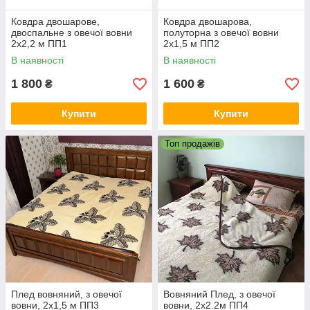
Ковдра двошарове,
Ковдра двошарова,
двоспальне з овечої вовни
полуторна з овечої вовни
2х2,2 м ПП1
2х1,5 м ПП2
В наявності
В наявності
1 800
1 600
₴
₴
Купити
Купити
Топ продажів
Плед вовняний, з овечої
Вовняний Плед, з овечої
вовни, 2х1,5 м ПП3
вовни, 2х2.2м ПП4