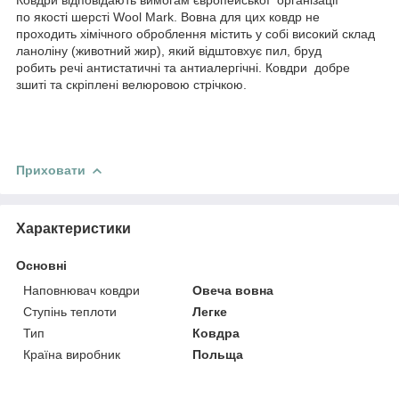
по якості шерсті Wool Mark. Вовна для цих ковдр не
проходить хімічного оброблення містить у собі високий склад
ланоліну (животний жир), який відштовхує пил, бруд
робить речі антистатичні та антиалергічні. Ковдри добре
зшиті та скріплені велюровою стрічкою.
Приховати
Характеристики
Основні
Наповнювач ковдри
Овеча вовна
Ступінь теплоти
Легке
Тип
Ковдра
Країна виробник
Польща