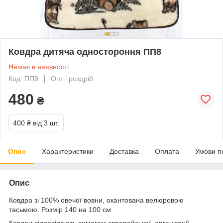
Ковдра дитяча одностороння ПП8
Немає в наявності
Код: ПП8
Опт і роздріб
480
₴
400 ₴
від 3 шт.
Опис
Характеристики
Доставка
Оплата
Умови п
Опис
Ковдра зі 100% овечої вовни, окантована велюровою
тасьмою. Розмір 140 на 100 см
Ковдри відповідають вимогам європейської організації