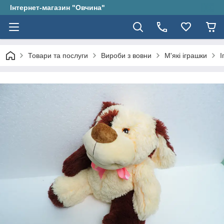
Інтернет-магазин "Овчина"
Товари та послуги
Вироби з вовни
М'які іграшки
І