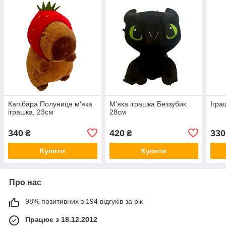
Капібара Полуниця м'яка
М'яка іграшка Беззубик
Ігра
іграшка, 23см
28см
340
420
330
₴
₴
Купити
Купити
Про нас
98% позитивних з 194 відгуків за рік
Працює з 18.12.2012