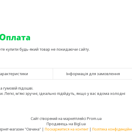
ете купити будь-який товар не покидаючи сайту.
арактеристики
Інформація для замовлення
а гумовій підошві.
. Легкі, м'які зручні, ідеально підійдуть, якщо у вас вдома холодні
Prom.ua
Сайт створений на маркетплейсі
Продавець на Bigl.ua
Інтернет-магазин "Овчина" |
Поскаржитися на контент
|
Політика конфіденційн