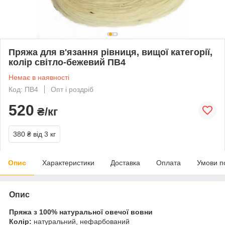
Пряжа для в'язання рівниця, вищої категорії,
колір світло-бежевий ПВ4
Немає в наявності
Код: ПВ4
Опт і роздріб
520
₴/кг
380 ₴
від 3 кг
Опис
Характеристики
Доставка
Оплата
Умови п
Опис
Пряжа з 100% натуральної овечої вовни
Колір:
натуральний, нефарбований