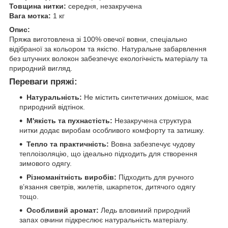
Товщина нитки:
середня, незакручена
Вага мотка:
1 кг
Опис:
Пряжа виготовлена зі 100% овечої вовни, спеціально
відібраної за кольором та якістю. Натуральне забарвлення
без штучних волокон забезпечує екологічність матеріалу та
природний вигляд.
Переваги пряжі:
Натуральність:
Не містить синтетичних домішок, має
природний відтінок.
М'якість та пухнастість:
Незакручена структура
нитки додає виробам особливого комфорту та затишку.
Тепло та практичність:
Вовна забезпечує чудову
теплоізоляцію, що ідеально підходить для створення
зимового одягу.
Різноманітність виробів:
Підходить для ручного
в’язання светрів, жилетів, шкарпеток, дитячого одягу
тощо.
Особливий аромат:
Ледь вловимий природний
запах овчини підкреслює натуральність матеріалу.