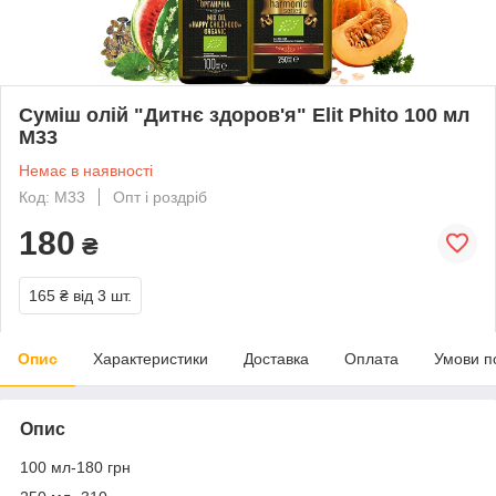
Суміш олій "Дитнє здоров'я" Elit Phito 100 мл
М33
Немає в наявності
Код: М33
Опт і роздріб
180
₴
165 ₴
від 3 шт.
Опис
Характеристики
Доставка
Оплата
Умови п
Опис
100 мл-180 грн