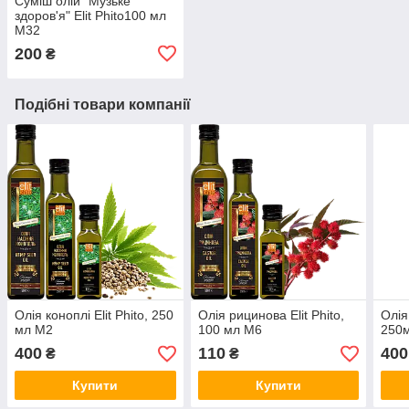
Суміш олій "Музьке
здоров'я" Elit Phito100 мл
М32
200
₴
Подібні товари компанії
Олія коноплі Elit Phito, 250
Олія рицинова Elit Phito,
Олія
мл М2
100 мл М6
250
400
110
400
₴
₴
Купити
Купити