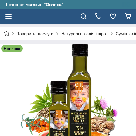
Інтернет-магазин "Овчина"
Товари та послуги
Натуральна олія і шрот
Суміш олій
Новинка