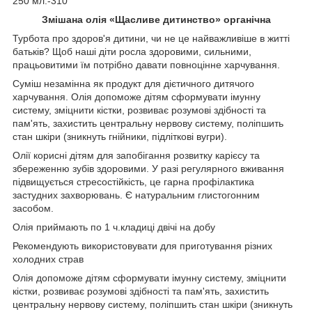
250 мл.-310
Змішана олія «Щасливе дитинство» органічна
Турбота про здоров'я дитини, чи не це найважливіше в житті
батьків? Щоб наші діти росла здоровими, сильними,
працьовитими їм потрібно давати повноцінне харчування.
Суміш незамінна як продукт для дієтичного дитячого
харчування. Олія допоможе дітям сформувати імунну
систему, зміцнити кістки, розвиває розумові здібності та
пам'ять, захистить центральну нервову систему, поліпшить
стан шкіри (зникнуть гнійники, підліткові вугри).
Олії корисні дітям для запобігання розвитку карієсу та
збереженню зубів здоровими. У разі регулярного вживання
підвищується стресостійкість, це гарна профілактика
застудних захворювань. Є натуральним глистогонним
засобом.
Олія приймають по 1 ч.кладиці двічі на добу
Рекомендують використовувати для приготування різних
холодних страв
Олія допоможе дітям сформувати імунну систему, зміцнити
кістки, розвиває розумові здібності та пам'ять, захистить
центральну нервову систему, поліпшить стан шкіри (зникнуть