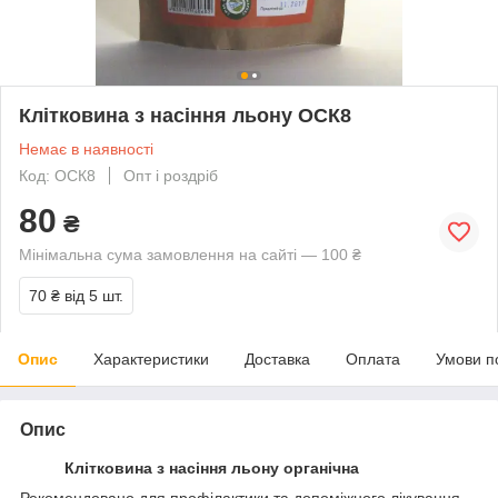
Клітковина з насіння льону ОСК8
Немає в наявності
Код: ОСК8
Опт і роздріб
80
₴
Мінімальна сума замовлення на сайті — 100 ₴
70 ₴
від 5 шт.
Опис
Характеристики
Доставка
Оплата
Умови п
Опис
Клітковина з насіння льону органічна
Рекомендовано для профілактики та допоміжного лікування