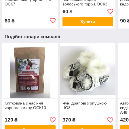
ОСК7
волоського горіха ОСК3
кедр
60
₴
60
90
₴
Купити
Подібні товари компанії
Клітковина з насіння
Чуні драпові з опушкою
Авто
чорного кмину ОСК10
ЧО8
сиді
АЧ8
120
370
420
₴
₴