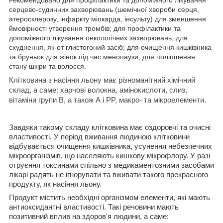
серцево-судинних захворювань (шемічної хвороби серця,
атеросклерозу, інфаркту міокарда, інсульту) для зменшення
ймовірності утворення тромбів; для профілактики та
допоміжного лікування онкологічних захворювань; для
схуднення, як-от глистогоний засіб; для очищення кишківника
та бруньок для жінок під час менопаузи; для поліпшення
стану шкіри та волосся.
Клітковина з насіння льону має різноманітний хімічний
склад, а саме: харчові волокна, амінокислоти, слиз,
вітаміни групи В, а також А і PP, макро- та мікроелементи.
Завдяки такому складу клітковина має оздоровчі та очисні
властивості. У період вживання людиною клітковини
відбувається очищення кишківника, усунення небезпечних
мікроорганізмів, що населяють кишкову мікрофлору. У разі
отруєння токсинами спільно з медикаментозними засобами
лікарі радять не ігнорувати та вживати такого прекрасного
продукту, як насіння льону.
Продукт містить необхідні організмом елементи, які мають
антиоксидантні властивості. Такі речовини мають
позитивний вплив на здоров'я людини, а саме: