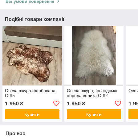
Всі умови повернення
Подібні товари компанії
Овеча шкура фарбована
Овеча шкура, Ісландська
Ове
ОШ5
порода велика ОШ2
1 950
1 950
1 9
₴
₴
Купити
Купити
Про нас