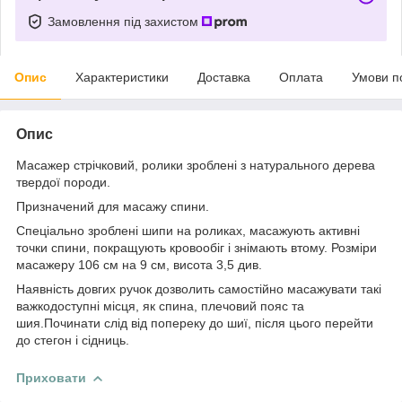
Замовлення під захистом
Опис
Характеристики
Доставка
Оплата
Умови п
Опис
Масажер стрічковий, ролики зроблені з натурального дерева
твердої породи.
Призначений для масажу спини.
Спеціально зроблені шипи на роликах, масажують активні
точки спини, покращують кровообіг і знімають втому. Розміри
масажеру 106 см на 9 см, висота 3,5 див.
Наявність довгих ручок дозволить самостійно масажувати такі
важкодоступні місця, як спина, плечовий пояс та
шия.Починати слід від попереку до шиї, після цього перейти
до стегон і сідниць.
Приховати