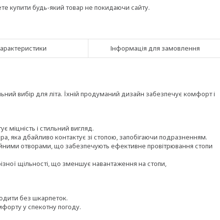
ете купити будь-який товар не покидаючи сайту.
арактеристики
Інформація для замовлення
еальний вибір для літа. Їхній продуманий дизайн забезпечує комфорт і
ує міцність і стильний вигляд.
а, яка дбайливо контактує зі стопою, запобігаючи подразненням.
ійними отворами, що забезпечують ефективне провітрювання стопи
різної щільності, що зменшує навантаження на стопи,
ходити без шкарпеток.
форту у спекотну погоду.