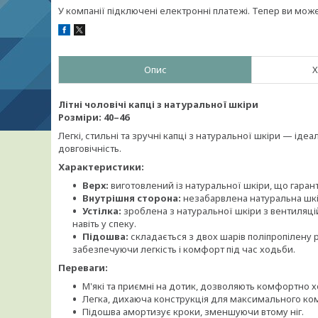
У компанії підключені електронні платежі. Тепер ви мож
Опис
Х
Літні чоловічі капці з натуральної шкіри
Розміри: 40–46
Легкі, стильні та зручні капці з натуральної шкіри — ід
довговічність.
Характеристики:
Верх:
виготовлений із натуральної шкіри, що гарант
Внутрішня сторона:
незабарвлена натуральна шкір
Устілка:
зроблена з натуральної шкіри з вентиляц
навіть у спеку.
Підошва:
складається з двох шарів поліпропілену 
забезпечуючи легкість і комфорт під час ходьби.
Переваги:
М'які та приємні на дотик, дозволяють комфортно 
Легка, дихаюча конструкція для максимального ком
Підошва амортизує кроки, зменшуючи втому ніг.