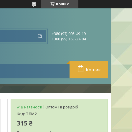
Кошик
+380 (97) 005-49-19
+380 (99) 163-27-84
Кошик
В наявності
Оптом і в роздріб
Код:
ТЛМ2
315 ₴