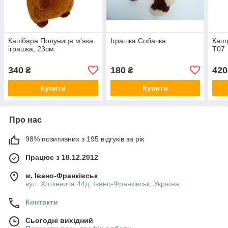
Капібара Полуниця м'яка
Іграшка Собачка
Капц
іграшка, 23см
Т07
340
180
420
₴
₴
Купити
Купити
Про нас
98% позитивних з 195 відгуків за рік
Працює з 18.12.2012
м. Івано-Франківськ
вул. Хоткевича 44д, Івано-Франківськ, Україна
Контакти
Сьогодні вихідний