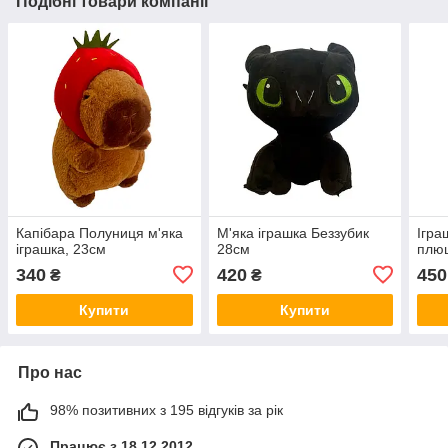
Подібні товари компанії
Капібара Полуниця м'яка
М'яка іграшка Беззубик
Ігра
іграшка, 23см
28см
плюш
340
420
450
₴
₴
Купити
Купити
Про нас
98% позитивних з 195 відгуків за рік
Працює з 18.12.2012