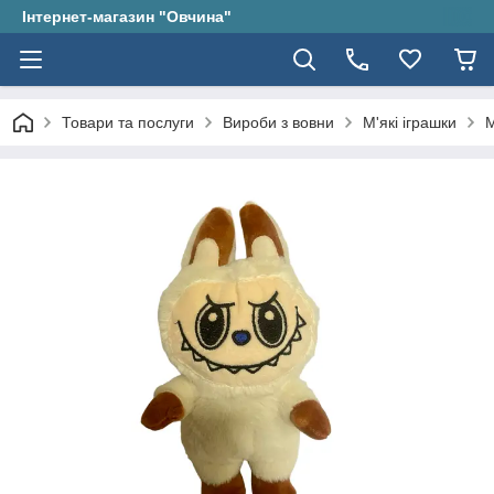
Інтернет-магазин "Овчина"
Товари та послуги
Вироби з вовни
М'які іграшки
М