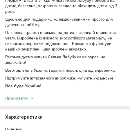
плюшем.
Висота 34 см. М’яка лялька Лабубу приємна на
дотик, безпечна, яскраво виглядає та підходить дітям від 3
років.
Ідеально для подарунку, колекціонування чи просто для
душевного обійму.
Плюшева іграшка приємна на дотик, яскрава й привертає
увагу. Вироблена із якісного зносостійкого матеріалу, не
викликає алергію чи подразнення. Елементи фурнітури
надійно закріплені, шви зроблені акуратно.
Рекомендуємо купити Лялька Лабубу саме зараз, не
зволікайте!
Виготовлена в Україні, гарантія якості, ціна від виробника.
Підтримуйте вітчизняного виробника, купуйте Українське.
Все буде Україна!
Приховати
Характеристики
Основні