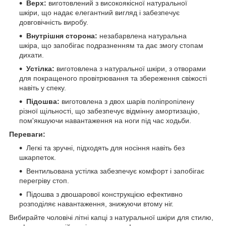
Верх:
виготовлений з високоякісної натуральної
шкіри, що надає елегантний вигляд і забезпечує
довговічність виробу.
Внутрішня сторона:
незабарвлена натуральна
шкіра, що запобігає подразненням та дає змогу стопам
дихати.
Устілка:
виготовлена з натуральної шкіри, з отворами
для покращеного провітрювання та збереження свіжості
навіть у спеку.
Підошва:
виготовлена з двох шарів поліпропілену
різної щільності, що забезпечує відмінну амортизацію,
пом'якшуючи навантаження на ноги під час ходьби.
Переваги:
Легкі та зручні, підходять для носіння навіть без
шкарпеток.
Вентильована устілка забезпечує комфорт і запобігає
перегріву стоп.
Підошва з двошарової конструкцією ефективно
розподіляє навантаження, знижуючи втому ніг.
Вибирайте чоловічі літні капці з натуральної шкіри для стилю,