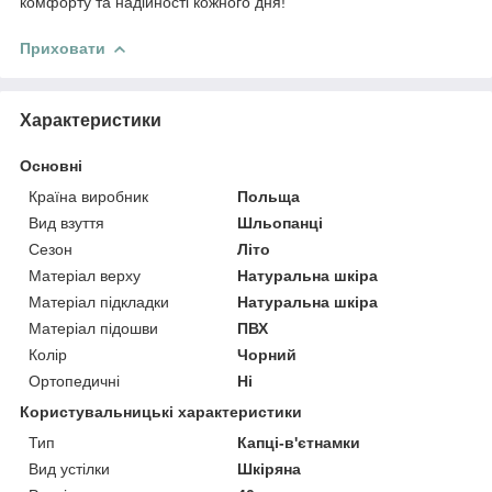
комфорту та надійності кожного дня!
Приховати
Характеристики
Основні
Країна виробник
Польща
Вид взуття
Шльопанці
Сезон
Літо
Матеріал верху
Натуральна шкіра
Матеріал підкладки
Натуральна шкіра
Матеріал підошви
ПВХ
Колір
Чорний
Ортопедичні
Ні
Користувальницькі характеристики
Тип
Капці-в'єтнамки
Вид устілки
Шкіряна