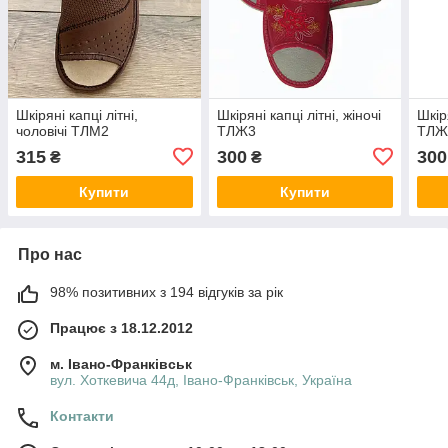
Шкіряні капці літні,
Шкіряні капці літні, жіночі
Шкіря
чоловічі ТЛМ2
ТЛЖ3
ТЛЖ
315
300
300
₴
₴
Купити
Купити
Про нас
98% позитивних з 194 відгуків за рік
Працює з 18.12.2012
м. Івано-Франківськ
вул. Хоткевича 44д, Івано-Франківськ, Україна
Контакти