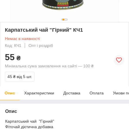
Карпатський чай "Гірний" КЧ1
Немає в наявності
Код: КЧ1
Опт і роздріб
55
₴
Мінімальна сума замовлення на сайті — 100 ₴
45 ₴
від 5 шт.
Опис
Характеристики
Доставка
Оплата
Умови п
Опис
Карпатський чай "Гірний"
Фіточай дієтична добавка