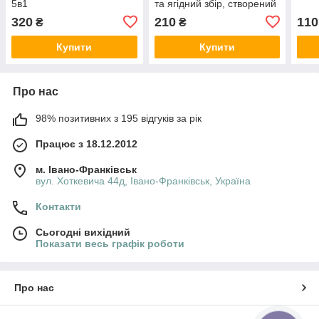
5в1
та ягідний збір, створений
з екологічно чистих
320
210
110
₴
₴
карпатських рослин
Купити
Купити
Про нас
98% позитивних з 195 відгуків за рік
Працює з 18.12.2012
м. Івано-Франківськ
вул. Хоткевича 44д, Івано-Франківськ, Україна
Контакти
Сьогодні вихідний
Показати весь графік роботи
Про нас