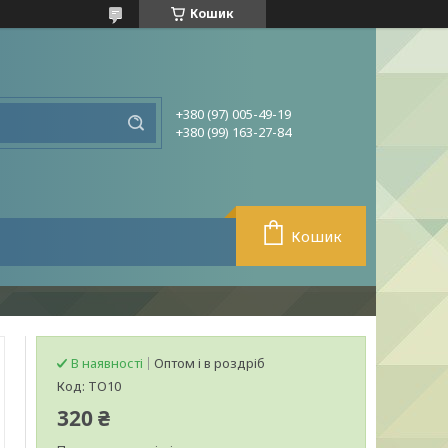
Кошик
+380 (97) 005-49-19
+380 (99) 163-27-84
Кошик
В наявності
Оптом і в роздріб
Код:
ТО10
320 ₴