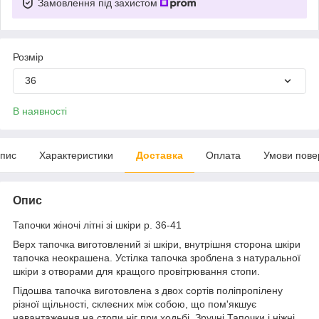
Замовлення під захистом
Розмір
36
В наявності
пис
Характеристики
Доставка
Оплата
Умови пове
Опис
Тапочки жіночі літні зі шкіри р. 36-41
Верх тапочка виготовлений зі шкіри, внутрішня сторона шкіри
тапочка неокрашена. Устілка тапочка зроблена з натуральної
шкіри з отворами для кращого провітрювання стопи.
Підошва тапочка виготовлена з двох сортів поліпропілену
різної щільності, склеєних між собою, що пом'якшує
навантаження на стопи ніг при ходьбі. Зручні Тапочки і ніжні