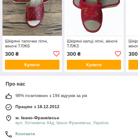
Шкіряні тапочки літні,
Шкіряні капці літні, жіночі
Шкір
жіночі ТЛЖ6
ТЛЖ3
жіно
300
300
300
₴
₴
Купити
Купити
Про нас
98% позитивних з 194 відгуків за рік
Працює з 18.12.2012
м. Івано-Франківськ
вул. Хоткевича 44д, Івано-Франківськ, Україна
Контакти