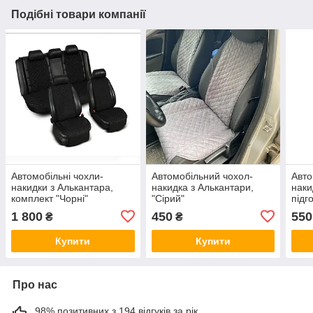
Подібні товари компанії
Автомобільні чохли-
Автомобільний чохол-
Авто
накидки з Алькантара,
накидка з Алькантари,
наки
комплект "Чорні"
"Сірий"
підг
1 800
450
550
₴
₴
Купити
Купити
Про нас
98% позитивних з 194 відгуків за рік