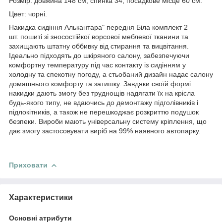
Розмір: довжина 148 см, спинка 34, посадкове місце 60 см.
Цвет:
чорні.
Накидка сидіння Алькантара" передня Біла комплект 2
шт. пошиті зі зносостійкої ворсової меблевої тканини та
захищають штатну оббивку від стирання та вицвітання.
Ідеально підходять до шкіряного салону, забезпечуючи
комфортну температуру під час контакту із сидінням у
холодну та спекотну погоду, а стьобаний дизайн надає салону
домашнього комфорту та затишку. Завдяки своїй формі
накидки дають змогу без труднощів надягати їх на крісла
будь-якого типу, не вдаючись до демонтажу підголівників і
підлокітників, а також не перешкоджає розкриттю подушок
безпеки. Вироби мають універсальну систему кріплення, що
дає змогу застосовувати виріб на 99% наявного автопарку.
Приховати
Характеристики
Основні атрибути