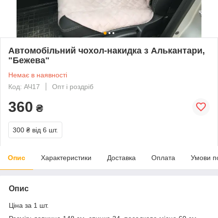
Автомобільний чохол-накидка з Алькантари,
"Бежева"
Немає в наявності
Код: АЧ17
Опт і роздріб
360
₴
300 ₴
від 6 шт.
Опис
Характеристики
Доставка
Оплата
Умови п
Опис
Ціна за 1 шт.