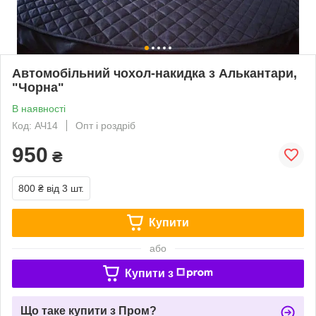
Автомобільний чохол-накидка з Алькантари,
"Чорна"
В наявності
Код: АЧ14
Опт і роздріб
950
₴
800 ₴
від 3 шт.
Купити
або
Купити з
Що таке купити з Пром?