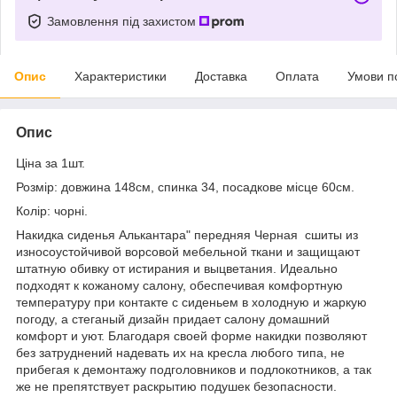
Замовлення під захистом
Опис
Характеристики
Доставка
Оплата
Умови п
Опис
Ціна за 1шт.
Розмір: довжина 148см, спинка 34, посадкове місце 60см.
Колір:
чорні.
Накидка сиденья Алькантара" передняя Черная сшиты из
износоустойчивой ворсовой мебельной ткани и защищают
штатную обивку от истирания и выцветания. Идеально
подходят к кожаному салону, обеспечивая комфортную
температуру при контакте с сиденьем в холодную и жаркую
погоду, а стеганый дизайн придает салону домашний
комфорт и уют. Благодаря своей форме накидки позволяют
без затруднений надевать их на кресла любого типа, не
прибегая к демонтажу подголовников и подлокотников, а так
же не препятствует раскрытию подушек безопасности.