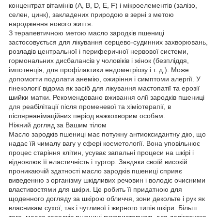
концентрат вітамінів (А, В, D, Е, F) і мікроелементів (залізо,
селен, цинк), закладених природою в зерні з метою
народження нового життя.
З терапевтичною метою масло зародків пшениці
застосовується для лікування серцево-судинних захворювань,
розладів центральної і периферичної нервової системи,
гормональних дисбалансів у чоловіків і жінок (безпліддя,
імпотенція, для профілактики ендометріозу і т. д.). Може
допомогти подолати анемію, ожиріння і симптоми алергії. У
гінекології відома як засіб для лікування мастопатії та ерозії
шийки матки. Рекомендовано вживання олії зародків пшениці
для реабілітації після променевої та хіміотерапії, в
післяреанімаційних період важкохворим особам.
Ніжний догляд за Вашим тілом
Масло зародків пшениці має потужну антиоксидантну дію, що
надає їй чималу вагу у сфері косметології. Вона уповільнює
процес старіння клітин, усуває запальні процеси на шкірі і
відновлює її еластичність і тургор. Завдяки своїй високій
проникаючій здатності масло зародків пшениці сприяє
виведенню з організму шкідливих речовин і володіє очисними
властивостями для шкіри. Це робить її придатною для
щоденного догляду за шкірою обличчя, зони декольте і рук як
власникам сухої, так і чутливої і жирного типів шкіри. Більш
того, масло зародків пшениці використовують для делікатного