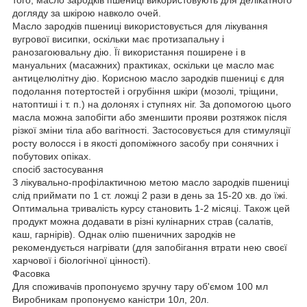
догляду за шкірою навколо очей.
Масло зародків пшениці використовується для лікування
вугрової висипки, оскільки має протизапальну і
ранозагоювальну дію. Її використання поширене і в
мануальних (масажних) практиках, оскільки це масло має
антицелюлітну дію. Корисною масло зародків пшениці є для
подолання потертостей і огрубіння шкіри (мозолі, тріщини,
натоптиші і т. п.) на долонях і ступнях ніг. За допомогою цього
масла можна запобігти або зменшити прояви розтяжок після
різкої зміни тіла або вагітності. Застосовується для стимуляції
росту волосся і в якості допоміжного засобу при сонячних і
побутових опіках.
спосіб застосування
З лікувально-профілактичною метою масло зародків пшениці
слід приймати по 1 ст. ложці 2 рази в день за 15-20 хв. до їжі.
Оптимальна тривалість курсу становить 1-2 місяці. Також цей
продукт можна додавати в різні кулінарних страв (салатів,
каш, гарнірів). Однак олію пшеничних зародків не
рекомендується нагрівати (для запобігання втрати нею своєї
харчової і біологічної цінності).
Фасовка
Для споживачів пропонуємо зручну тару об'ємом 100 мл
Виробникам пропонуємо каністри 10л, 20л.