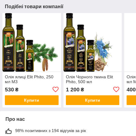
Подібні товари компанії
Олія ялиці Elit Phito, 250
Олія Чорного тмина Elit
Олія
мл М3
Phito, 500 мл
мл 
530
1 200
400
₴
₴
Купити
Купити
Про нас
98% позитивних з 194 відгуків за рік