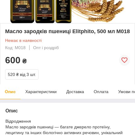
Масло зародків пшениці Elitphito, 500 мл М018
Немає в наявності
Код: М018
Опт і роздріб
600
₴
520 ₴
від 3 шт.
Опис
Характеристики
Доставка
Оплата
Умови п
Опис
Відродження
Масло зародків пшениці ― багате джерело протеїну,
лецитину та інших біологічно активних речовин, унікальний