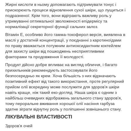
Жирні кислоти в ньому допомагають підтримувати тонус і
прискорюють процеси відновлення сухої шкіри, що лущиться і
подразненої. Крім того, вони відіграють важливу роль у
утримуванні оптимальної зволоженості епідермісу та
нормалізації секреторної функції сальних залоз.
Вітамін Е, особливо його гамма-токоферол версія, виявлена в
маслі у достатній концентрації, у поєднанні з каротиноїдами
по праву вважається потужним антиоксидантним коктейлем
для захисту шкіри від пошкоджень несприятливими
факторами та продовження її молодості.
Продукт дійсно добре впливає на вигляд обличчя, і багато
прихильників рекомендують застосовувати його
безпосередньо як крем. Хоча більшість з них відзначають
позитивний ефект від такого використання, проте регулярний
прийом олії всередину може послужити для здоров’я шкіри
навіть краще, ніж такий еко-догляд. Наша шкіра є одним з
найбільш очевидних відображень загального стану здоров’я,
тому пероральне вживання хорошої олії насіння гарбуза
здатне зіграти відчутну роль у поліпшенні зовнішнього стану.
ЛІКУВАЛЬНІ ВЛАСТИВОСТІ
Здоров’я очей