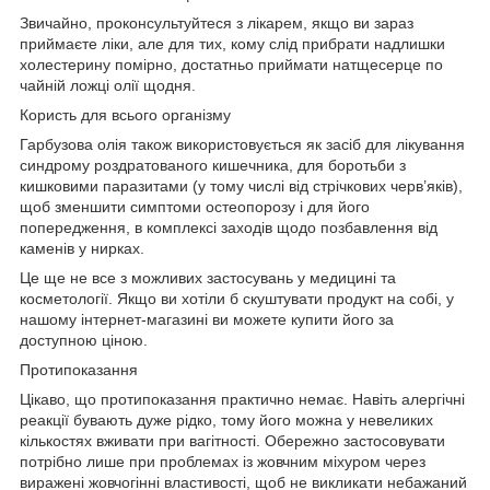
Звичайно, проконсультуйтеся з лікарем, якщо ви зараз
приймаєте ліки, але для тих, кому слід прибрати надлишки
холестерину помірно, достатньо приймати натщесерце по
чайній ложці олії щодня.
Користь для всього організму
Гарбузова олія також використовується як засіб для лікування
синдрому роздратованого кишечника, для боротьби з
кишковими паразитами (у тому числі від стрічкових черв’яків),
щоб зменшити симптоми остеопорозу і для його
попередження, в комплексі заходів щодо позбавлення від
каменів у нирках.
Це ще не все з можливих застосувань у медицині та
косметології. Якщо ви хотіли б скуштувати продукт на собі, у
нашому інтернет-магазині ви можете купити його за
доступною ціною.
Протипоказання
Цікаво, що протипоказання практично немає. Навіть алергічні
реакції бувають дуже рідко, тому його можна у невеликих
кількостях вживати при вагітності. Обережно застосовувати
потрібно лише при проблемах із жовчним міхуром через
виражені жовчогінні властивості, щоб не викликати небажаний