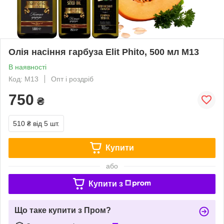
Олія насіння гарбуза Elit Phito, 500 мл М13
В наявності
Код: М13
Опт і роздріб
750
₴
510 ₴
від 5 шт.
Купити
або
Купити з
Що таке купити з Пром?