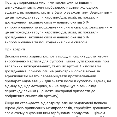
Поряд з корисними жирними кислотами та іншими
антиоксидантами, олія гарбузового насіння холодного
віджиму, як правило, містить багато зеаксантину. Зеаксантин –
це антиоксидант групи каротиноїдів, який, як показали
дослідження, захищає сітківку нашого ока від УФ-
випромінювання та пошкодження синім світлом. Зеаксантин –
це антиоксидант групи каротиноїдів, який, як показали
дослідження, захищає сітківку нашого ока від УФ-
випромінювання та пошкодження синім світлом.
При артриті
Високий вміст жирних кислот у продукті сприяє достатньому
виробленню мастила для суглобів і може бути корисним при
запальних захворюваннях, таких як артрит. Як показали
дослідження, прийом олії на регулярній основі може за
ефективністю навіть перевершувати протизапальний
препарат індометацин для зняття болю в суглобах. Однак, на
відміну від індометацину, він не підвищує рівень ліпід
пероксиду печінки (що може насправді призвести до
погіршення симптомів артриту).
Якщо ви страждаєте від артриту, але не задоволені повною
мірою дією приписаних медпрепаратів, спробуйте доповнити
свою схему лікування цим гарбузовим продуктом – цілком