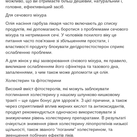
можливо, що ви отримаєте більш дешевий, натуральний і,
головне, ефективніший засіб.
Для сечового міхура
Олія насіння гарбуза лікаря часто включають до списку
продуктів, які допомагають боротися з проблемами сечового
міхура та нетримання сечі. У чоловіків похилого віку це
питання часто пов’язане зі збільшенням простати, і
властивості продукту блокувати дегідротестостерон сприяє
ослабленню проблеми.
А для жінок у віці захворювання січового міхура, як правило,
викликане ослабленням його сфінктера та тазового дна,
запаленнями, з чим також може допомогти ця олія.
Холестерин та фітостерини
Високий вміст фітостеролів, які можуть заблокувати
поглинання холестерину у нашому шлунково-кишковому
тракті – ще один бонус для здоров’я. З цієї причини, а також
через сприятливий вплив жирних кислот та антиоксидантів,
продукт рекомендується одночасно використовувати зі
знижуючими рівень холестерину препаратами. В результаті
очікується зниження рівня холестерину ліпопротеїнів низької
щільності, також званого “поганим” холестерином, та
зменшення побічних ефектів ліків.