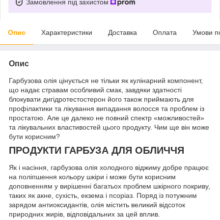
Замовлення під захистом
Опис
Характеристики
Доставка
Оплата
Умови п
Опис
Гарбузова олія цінується не тільки як кулінарний компонент,
що надає стравам особливий смак, завдяки здатності
блокувати дигідротестостерон його також приймають для
профілактики та лікування випадання волосся та проблем із
простатою. Але це далеко не повний спектр «можливостей»
та лікувальних властивостей цього продукту. Чим ще він може
бути корисним?
ПРОДУКТИ ГАРБУЗА ДЛЯ ОБЛИЧЧЯ
Як і насіння, гарбузова олія холодного віджиму добре працює
на поліпшення кольору шкіри і може бути корисним
доповненням у вирішенні багатьох проблем шкірного покриву,
таких як акне, сухість, екзема і псоріаз. Поряд із потужним
зарядом антиоксидантів, олія містить великий відсоток
природних жирів, відповідальних за цей вплив.