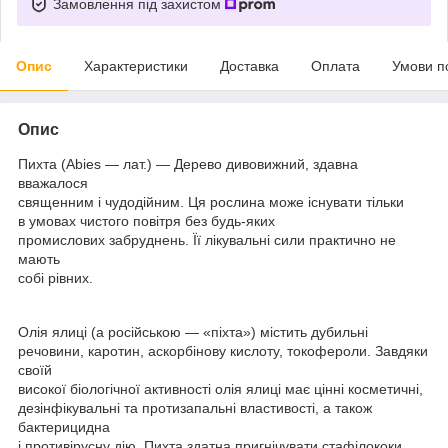
Замовлення під захистом
Опис
Характеристики
Доставка
Оплата
Умови п
Опис
Пихта (Abies — лат.) ― Дерево дивовижний, здавна
вважалося
священним і чудодійним. Ця рослина може існувати тільки
в умовах чистого повітря без будь-яких
промислових забруднень. Її лікувальні сили практично не
мають
собі рівних.
Олія ялиці (а російською — «піхта») містить дубильні
речовини, каротин, аскорбінову кислоту, токофероли. Завдяки
своїй
високої біологічної активності олія ялиці має цінні косметичні,
дезінфікувальні та протизапальні властивості, а також
бактерицидна
і противірусну дію. Пихта здатна пригнічувати стафілококи,