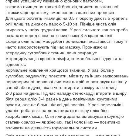
сприяє успішному лікуванню фонових патологій,
зокрема очищення трахеї й бронхів, зниження загальної
інтоксикації організму, зменшення запальних процесів.
Для цього роблять інгаляції: на 0,5 л окропу дають 5 крапель
олії ялиці та дихають парою 5-10 хв. Пізніше чиста олія
втирають у шкіру грудної клітки. У разі сильного кашлю треба
накапати перед сном на кінчик язика 3-5 крапель олії.
Ефірна олія ялиці має добрі проникальні властивості, тому її
часто використовують під час масажу. Проникаючи
всередину суглобових тканин, вона покращує
мікроциркуляцію крові та лімфи, знімає больові відчуття та
відновлює
нормальне живлення хрящової тканини. У разі болів у
суглобах, радикуліту, плексити, міозиту та інших захворювань
периферичної нервової системи потрібно розпакувати тіло у
ванній або в душі, після чого втирати в шкіру олію ялиці
2-3 рази на день. Під час нападу стенокардії втирати в шкіру
біля серця олію 3-4 рази на день повільними круговими
рухами, але не більш ніж дві дні поспіль. У разі переломів і
ударів треба двічі на день втирати в шкіру олію біля
хворобливих місць. Олія ялиці здатна активізувати функцію
статевих залоз — як жіночих, так і чоловічих — позитивно
впливати на діяльність гормональної системи.
Олія ялиці з олією лимона або апельсина — ефективний