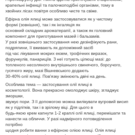
крапельні інфекції та палочкоподібні організми, тому в
хвойних лісах повітря особливо чисте та свіже.
Ефірна олія ялиці може застосовуватися як у чистому
формі (зовнішня), так і як інгаляція як
основний складник ароматерапії, а також як головний
компонент для приготування мазей і бальзамів.
У разі зовнішнього застосування нею дезінфікують рани,
подряпини, її вживають як допоміжний засіб
під час лікування мокрих екзем, трофічних виразок,
фурункулів, панариціїв. З неї готують цілющі мазі: до
топленого несоляного внутрішнього свинячого, борсучого,
гусячого жиру, мазі Вішневського додають
30-40% олії ялиці. Пов'язку змінюють двічі на день.
Особлива тема — застосування олії ялиці в
косметології. Вона прекрасно омолоджує шкіру, згладжує
зморшки,
звужує пори. З її допомогою можна вилікувати вугровий висип
як у підлітків, так і в зрілому віці. Для цього в
будь-якою крем капнути 1-2 краплі олії ялиці, перемішати та
нанести на обличчя. У разі надмірного потовиділення
потрібно
щодня робити ванни з ефірною олією ялиці. Олія ялиці