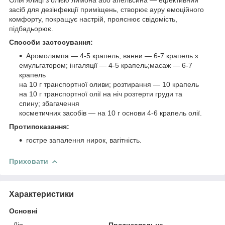
засіб для дезінфекції приміщень, створює ауру емоційного
комфорту, покращує настрій, прояснює свідомість,
підбадьорює.
Способи застосування:
Аромолампа — 4-5 крапель; ванни — 6-7 крапель з
емульгатором; інгаляції — 4-5 крапель;масаж — 6-7
крапель
на 10 г транспортної оливи; розтирання — 10 крапель
на 10 г транспортної олії на ніч розтерти груди та
спину; збагачення
косметичних засобів — на 10 г основи 4-6 крапель олії.
Протипоказання:
гостре запалення нирок, вагітність.
Приховати
Характеристики
Основні
Дія
Протизапальне