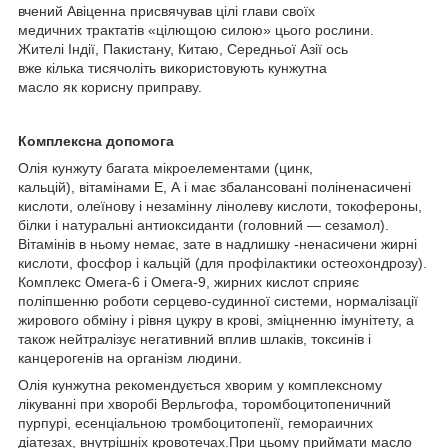
вчений Авіценна присвячував цілі глави своїх
медичних трактатів «цілющою силою» цього рослини.
Жителі Індії, Пакистану, Китаю, Середньої Азії ось
вже кілька тисячоліть використовують кунжутна
масло як корисну приправу.
Комплексна допомога
Олія кунжуту багата мікроелементами (цинк,
кальцій), вітамінами Е, А і має збалансовані поліненасичені
кислоти, олеїнову і незамінну лінолеву кислоти, токофероны,
білки і натуральні антиоксиданти (головний ― сезамол).
Вітамінів в ньому немає, зате в надлишку -ненасичени жирні
кислоти, фосфор і кальцій (для профілактики остеохондрозу).
Комплекс Омега-6 і Омега-9, жирних кислот сприяє
поліпшенню роботи серцево-судинної системи, нормалізації
жирового обміну і рівня цукру в крові, зміцненню імунітету, а
також нейтралізує негативний вплив шлаків, токсинів і
канцерогенів на організм людини.
Олія кунжутна рекомендується хворим у комплексному
лікуванні при хворобі Верльгофа, торомбоцитопеничний
пурпурі, есенціальною тромбоцитопенії, гемораичних
діатезах, внутрішніх кровотечах.При цьому приймати масло