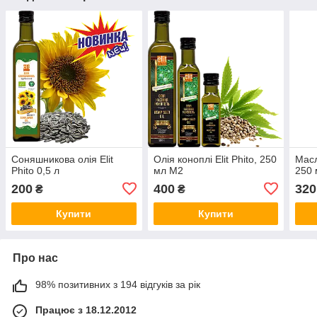
Соняшникова олія Elit
Олія коноплі Elit Phito, 250
Масл
Phito 0,5 л
мл М2
250
200
400
320
₴
₴
Купити
Купити
Про нас
98% позитивних з 194 відгуків за рік
Працює з 18.12.2012