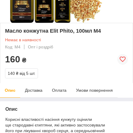
Масло конжутна Elit Phito, 100мл М4
Немає в наявності
Код: М4
Опт і роздріб
160
₴
140 ₴
від 5 шт.
Опис
Доставка
Оплата
Умови повернення
Опис
Корисні властивості насіння кунжуту оцінили
ще стародавні єгиптяни, які активно застосовували
його при лікуванні хвороб серця, а середньовічний