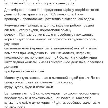
потрібно по 1 ст. ложці три рази в день до їжі.
Для зміцнення ясен і попередження карієсу потрібно кожен
день по 10 хв. тримати в роті 0,5 ложки олії. Після
процедури прополоскати рот теплою підсоленою водою.
Кунжутна олія вживають для поліпшення роботи травної
системи, стану судин, нормалізації обміну
речовин. При ожирении масло способствует похудению,
нормализует повышенную кислотность желудочного сока,
улучшает
состояние кожи (угревая сыпь, пиодермия) ногтей и волос,
помогает при желудочно-кишечных коликах, нефрите,
пиелонефрите, почечнокаменной болезни, гиперфункции
щитовидной железы, имеет глистогонное действие, облегчает
дыхания
при бронхиальной астме.
Масло кунжута, смешанная с лимонной водой (по 1ч. Ложке
каждого компонента) помогает при ожогах,
фурункулах, зуде и язвах кожи.
Ее принимают по 1 ст. ложке утром при хроническом кашле,
пиелонефрите и почечнокаменной болезни. Массаж с
кунжутною олією дуже корисний дітям, особливо маленьким
до двох років.