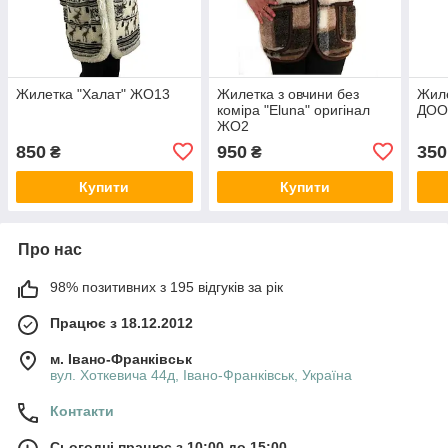
Жилетка "Халат" ЖО13
Жилетка з овчини без
Жиле
коміра "Eluna" оригінал
ДОО
ЖО2
850
950
350
₴
₴
Купити
Купити
Про нас
98% позитивних з 195 відгуків за рік
Працює з 18.12.2012
м. Івано-Франківськ
вул. Хоткевича 44д, Івано-Франківськ, Україна
Контакти
Сьогодні працює з 10:00 до 15:00