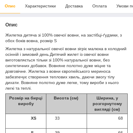
Опис
Характеристики
Доставка
Оплата
Умови п
Опис
Жилетка дитяча зі 100% овечої вовни, на застібці-ґудзики, з
обох боків вовна, розмір S
Жилетка з натуральної овечої вовни зігріє малюка в холодний
осінній і зимовий день.Дитячий жилет із овечої вовни
виготовляється тільки зі 100% натуральної вовни, без
синтетичних добавок. Вовняне полотно дуже міцне та
довговічне. Жилетка з вовни європейського мериноса
забезпечує створення теплових хвиль, даючи змогу тілу
дихати. Вовняне полотно дуже легке, тому вироби з нього
легкі та теплі.
Розмір на бирці
Висота (см)
Ширина, у
виробу
розгорнутому
вигляді (см)
XS
33
68
S
39
66