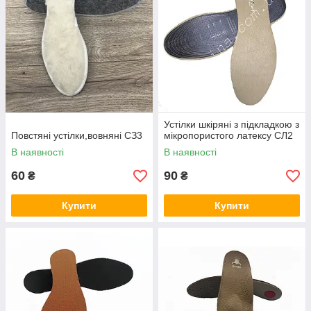
Устілки шкіряні з підкладкою з
Повстяні устілки,вовняні СЗ3
мікропористого латексу СЛ2
В наявності
В наявності
60
90
₴
₴
Купити
Купити