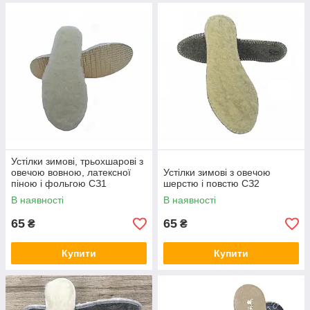
Устілки зимові, трьохшарові з
овечою вовною, латексної
Устілки зимові з овечою
піною і фольгою СЗ1
шерстю і повстю СЗ2
В наявності
В наявності
65
65
₴
₴
Купити
Купити