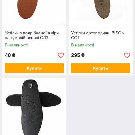
Устілки з подрібненої шкіри
Устілки ортопедичні BISON
на гумовій основі СЛ3
СО1
В наявності
В наявності
40
295
₴
₴
Купити
Купити