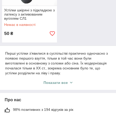
Устілки шкіряні з підкладкою з
латексу з активованим
вугіллям СЛ1
Немає в наявності
50
₴
Перші устілки з'явилися в суспільстві практично одночасно з
появою першого взуття, тільки в той час вони були
виготовлені в основному з соломи або сіна. Їх модернізація
почалася тільки в XX ст., зокрема основним було те, що
устілки розділили на ліву і праву.
Устілки виникли із-за того, що дно взуття не завжди було
Показати все
комфортно дня носіння, крім того устілки почали виконувати
ще одну функцію - бар'єрну, при намоканні взуття вони
відокремлювали і захищали саму ногу від вологи. В такому
випадку людина відчував себе більш комфортно.
Про нас
Крім того слід зазначити, що крім комфорту, устілки мають
велике значення і з медичної точки зору. Адже, в теплому
98% позитивних з 194 відгуків за рік
зимовому взутті може розвиватися грибок, або ж при