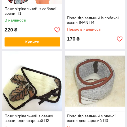
Пояс зігрівальний із собачої
вовни П1
Пояс зігрівальний із собачої
В наявності
вовни INAN П4
220
Немає в наявності
₴
170
₴
Купити
Пояс зігрівальний з овечої
Пояс зігрівальний з овечої
вовни, одношаровий П2
вовни двошаровий П3