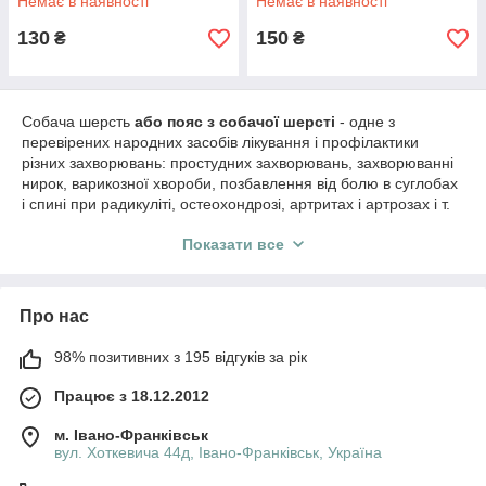
Немає в наявності
Немає в наявності
130
150
₴
₴
Собача шерсть
або пояс з собачої шерсті
- одне з
перевірених народних засобів лікування і профілактики
різних захворювань: простудних захворювань, захворюванні
нирок, варикозної хвороби, позбавлення від болю в суглобах
і спині при радикуліті, остеохондрозі, артритах і артрозах і т.
д.
Показати все
На відміну від шерсті інших тварин, шерсть собак:
·
прекрасно зберігає тепло;
·
містить поверхнево-активні речовини, проникнення яких
Про нас
через шкіру роблять благотворний вплив на організм і
98% позитивних з 195 відгуків за рік
зменшує біль;
·
нейтралізує негативні електричні заряди на поверхні
Працює з 18.12.2012
тіла;
м. Івано-Франківськ
·
надає колюча дію на шкіру, що сприяє великому
вул. Хоткевича 44д, Івано-Франківськ, Україна
припливу крові до хворого місця і викликає ефект близький до
голковколювання;