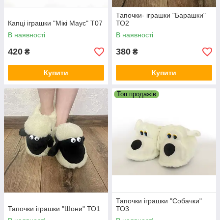
Тапочки- іграшки "Барашки"
Капці іграшки "Мікі Маус" Т07
ТО2
В наявності
В наявності
420
380
₴
₴
Купити
Купити
Топ продажів
Тапочки іграшки "Собачки"
Тапочки іграшки "Шони" ТО1
ТО3